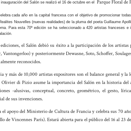
Parque Floral de P
inauguración del Salón se realizó el 16 de octubre en el
elebra cada año en la capital francesa con el objetivo de promocionar todas 
ealites Nouvelles (nuevas realidades) de la pluma del poeta Guillaume Apolli
rna. Para esta 70ª edición se ha seleccionado a 420 artistas franceses e i
alación.
ediciones, el Salón debió su éxito a la participación de los artist
, Vantongerloo) y posteriormente Dewasne, Soto, Schoffer, Soulag
ialmente reconocidos.
ia y más de 10,000 artistas expositores son el balance general y la 
Olivier di Pizio asume la importancia del Salón en la historia del 
iones -alusivas, conceptual, concreto, geométrico, el gesto, líric
ial de sus invenciones.
 el apoyo del Ministerio de Cultura de Francia y celebra sus 70 años
llo de Vincennes París). Estará abierta para el público del 16 al 23 