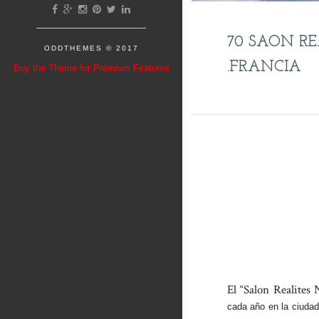
70 SAON RE
ODDTHEMES
© 2017
.FRANCIA
Buy the Theme for Premium Features
El “Salon Realites 
cada año en la ciudad