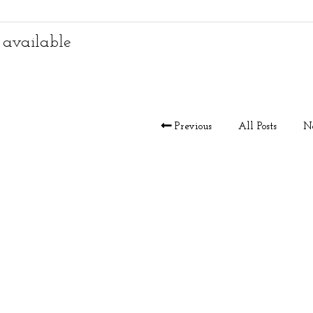
 available
Previous
All Posts
N