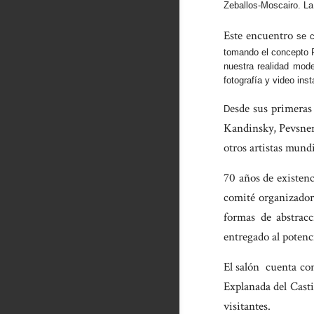
Zeballos-Moscairo. La 
Este encuentro
se c
tomando el concepto R
nuestra realidad mode
fotografía y video inst
esde sus primeras 
D
Kandinsky, Pevsner
otros artistas mund
70 años de existenc
comité organizador 
formas de abstracc
entregado al potenc
El salón cuenta con
Explanada del Casti
visitantes.