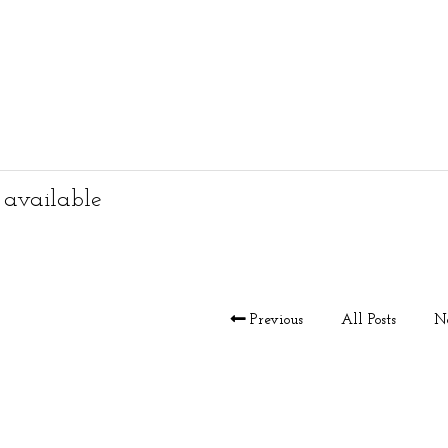
 available
Previous
All Posts
N